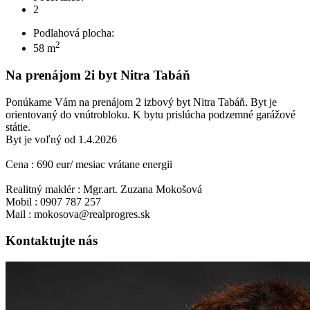
2
Podlahová plocha:
2
58 m
Na prenájom 2i byt Nitra Tabáň
Ponúkame Vám na prenájom 2 izbový byt Nitra Tabáň. Byt je
orientovaný do vnútrobloku. K bytu prislúcha podzemné garážové
státie.
Byt je voľný od 1.4.2026
Cena : 690 eur/ mesiac vrátane energii
Realitný maklér : Mgr.art. Zuzana Mokošová
Mobil : 0907 787 257
Mail : mokosova@realprogres.sk
Kontaktujte nás