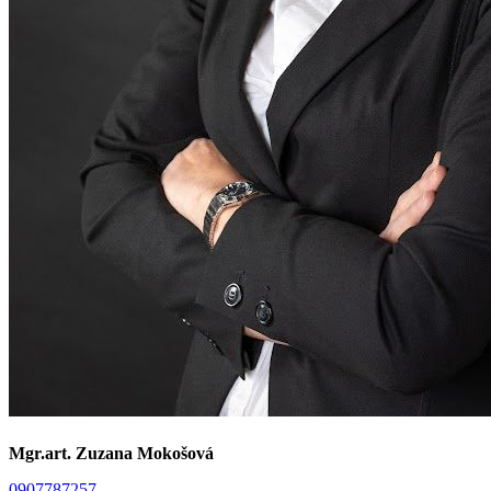
Mgr.art. Zuzana Mokošová
0907787257