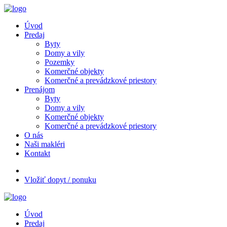
Úvod
Predaj
Byty
Domy a vily
Pozemky
Komerčné objekty
Komerčné a prevádzkové priestory
Prenájom
Byty
Domy a vily
Komerčné objekty
Komerčné a prevádzkové priestory
O nás
Naši makléri
Kontakt
Vložiť dopyt / ponuku
Úvod
Predaj