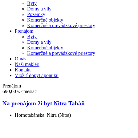
Byty
Domy a vily
Pozemky
Komerčné objekty
Komerčné a prevádzkové priestory
Prenájom
Byty
Domy a vily
Komerčné objekty
Komerčné a prevádzkové priestory
O nás
Naši makléri
Kontakt
Vložiť dopyt / ponuku
Prenájom
690,00 €
/
mesiac
Na prenájom 2i byt Nitra Tabáň
Hornotabánska, Nitra (Nitra)