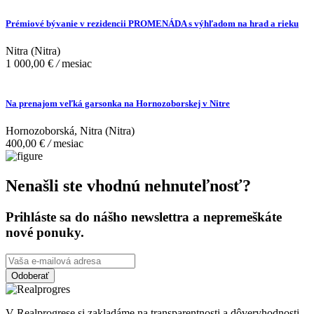
Prémiové bývanie v rezidencii PROMENÁDA s výhľadom na hrad a rieku
Nitra (Nitra)
1 000,00 €
/
mesiac
Na prenajom veľká garsonka na Hornozoborskej v Nitre
Hornozoborská, Nitra (Nitra)
400,00 €
/
mesiac
Nenašli ste vhodnú nehnuteľnosť?
Prihláste sa do nášho newslettra a nepremeškáte
nové ponuky.
Odoberať
V Realprogrese si zakladáme na transparentnosti a dôveryhodnosti.