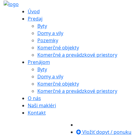
Úvod
Predaj
Byty
Domy a vily
Pozemky
Komerčné objekty
Komerčné a prevádzkové priestory
Prenájom
Byty
Domy a vily
Komerčné objekty
Komerčné a prevádzkové priestory
O nás
Naši makléri
Kontakt
Vložiť dopyt / ponuku