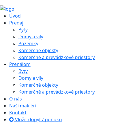
Úvod
Predaj
Byty
Domy a vily
Pozemky
Komerčné objekty
Komerčné a prevádzkové priestory
Prenájom
Byty
Domy a vily
Komerčné objekty
Komerčné a prevádzkové priestory
O nás
Naši makléri
Kontakt
Vložiť dopyt / ponuku