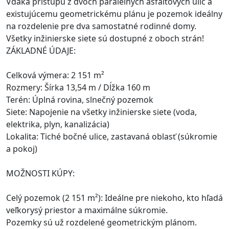
Vďaka prístupu z dvoch paralelných asfaltových ulíc a
existujúcemu geometrickému plánu je pozemok ideálny
na rozdelenie pre dva samostatné rodinné domy.
Všetky inžinierske siete sú dostupné z oboch strán!
ZÁKLADNÉ ÚDAJE:
Celková výmera: 2 151 m²
Rozmery: Šírka 13,54 m / Dĺžka 160 m
Terén: Úplná rovina, slnečný pozemok
Siete: Napojenie na všetky inžinierske siete (voda,
elektrika, plyn, kanalizácia)
Lokalita: Tiché bočné ulice, zastavaná oblasť (súkromie
a pokoj)
MOŽNOSTI KÚPY:
Celý pozemok (2 151 m²): Ideálne pre niekoho, kto hľadá
veľkorysý priestor a maximálne súkromie.
Pozemky sú už rozdelené geometrickým plánom.