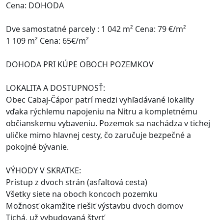
Cena: DOHODA
Dve samostatné parcely : 1 042 m² Cena: 79 €/m²
1 109 m² Cena: 65€/m²
DOHODA PRI KÚPE OBOCH POZEMKOV
LOKALITA A DOSTUPNOSŤ:
Obec Cabaj-Čápor patrí medzi vyhľadávané lokality
vďaka rýchlemu napojeniu na Nitru a kompletnému
občianskemu vybaveniu. Pozemok sa nachádza v tichej
uličke mimo hlavnej cesty, čo zaručuje bezpečné a
pokojné bývanie.
VÝHODY V SKRATKE:
Prístup z dvoch strán (asfaltová cesta)
Všetky siete na oboch koncoch pozemku
Možnosť okamžite riešiť výstavbu dvoch domov
Tichá, už vybudovaná štvrť