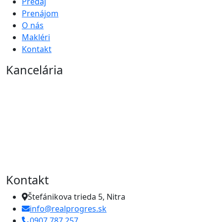
Predaj
Prenájom
O nás
Makléri
Kontakt
Kancelária
Kontakt
Štefánikova trieda 5, Nitra
info@realprogres.sk
0907 787 257