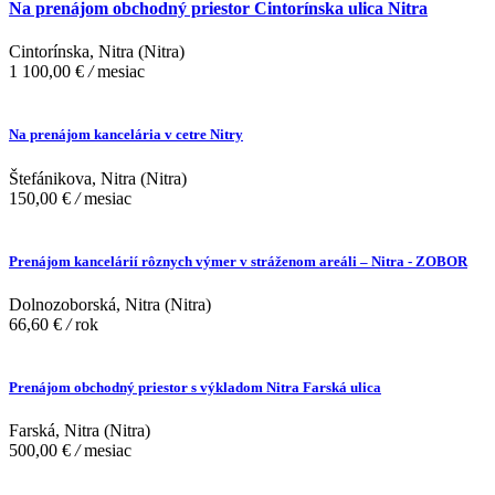
Na prenájom obchodný priestor Cintorínska ulica Nitra
Cintorínska, Nitra (Nitra)
1 100,00 €
/
mesiac
Na prenájom kancelária v cetre Nitry
Štefánikova, Nitra (Nitra)
150,00 €
/
mesiac
Prenájom kancelárií rôznych výmer v stráženom areáli – Nitra - ZOBOR
Dolnozoborská, Nitra (Nitra)
66,60 €
/
rok
Prenájom obchodný priestor s výkladom Nitra Farská ulica
Farská, Nitra (Nitra)
500,00 €
/
mesiac