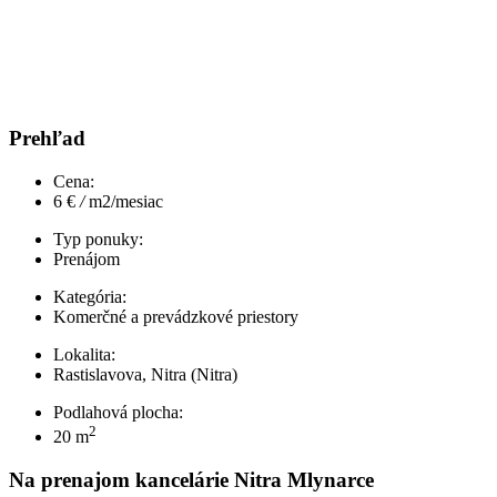
Prehľad
Cena:
6 €
/
m2/mesiac
Typ ponuky:
Prenájom
Kategória:
Komerčné a prevádzkové priestory
Lokalita:
Rastislavova, Nitra (Nitra)
Podlahová plocha:
2
20 m
Na prenajom kancelárie Nitra Mlynarce