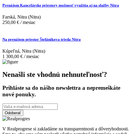
Prenájom Kancelárske priestory možnosť využitia aj na služby Nitra
Farská, Nitra (Nitra)
250,00 €
/
mesiac
Na prenájom priestor Štefánikova trieda Nitra
Kúpeľná, Nitra (Nitra)
1 300,00 €
/
mesiac
Nenašli ste vhodnú nehnuteľnosť?
Prihláste sa do nášho newslettra a nepremeškáte
nové ponuky.
Odoberať
V Realprogrese si zakladáme na transparentnosti a dôveryhodnosti.