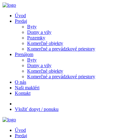
Úvod
Predaj
Byty
Domy a vily
Pozemky
Komerčné objekty
Komerčné a prevádzkové priestory
Prenájom
Byty
Domy a vily
Komerčné objekty
Komerčné a prevádzkové priestory
O nás
Naši makléri
Kontakt
Vložiť dopyt / ponuku
Úvod
Predaj