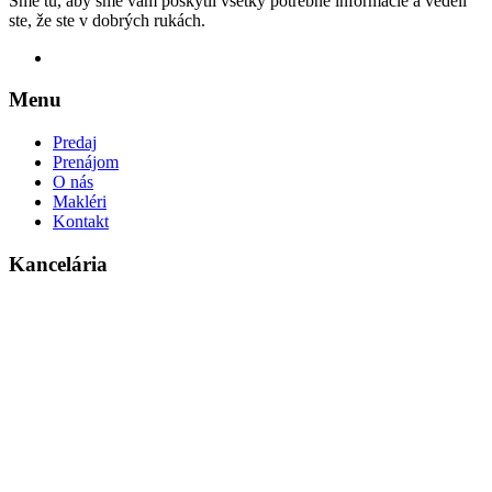
Sme tu, aby sme vám poskytli všetky potrebné informácie a vedeli
ste, že ste v dobrých rukách.
Menu
Predaj
Prenájom
O nás
Makléri
Kontakt
Kancelária