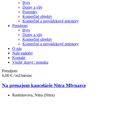
Byty
Domy a vily
Pozemky
Komerčné objekty
Komerčné a prevádzkové priestory
Prenájom
Byty
Domy a vily
Komerčné objekty
Komerčné a prevádzkové priestory
O nás
Naši makléri
Kontakt
Vložiť dopyt / ponuku
Prenájom
6,00 €
/
m2/mesiac
Na prenajom kancelárie Nitra Mlynarce
Rastislavova, Nitra (Nitra)