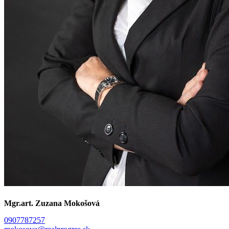
Mgr.art. Zuzana Mokošová
0907787257