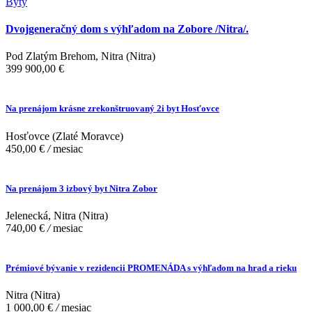
Byty
Dvojgeneračný dom s výhľadom na Zobore /Nitra/.
Pod Zlatým Brehom, Nitra (Nitra)
399 900,00 €
Na prenájom krásne zrekonštruovaný 2i byt Hosťovce
Hosťovce (Zlaté Moravce)
450,00 €
/
mesiac
Na prenájom 3 izbový byt Nitra Zobor
Jelenecká, Nitra (Nitra)
740,00 €
/
mesiac
Prémiové bývanie v rezidencii PROMENÁDA s výhľadom na hrad a rieku
Nitra (Nitra)
1 000,00 €
/
mesiac