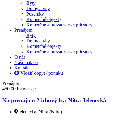
Byty
Domy a vily
Pozemky
Komerčné objekty
Komerčné a prevádzkové priestory
Prenájom
Byty
Domy a vily
Komerčné objekty
Komerčné a prevádzkové priestory
O nás
Naši makléri
Kontakt
Vložiť dopyt / ponuku
Prenájom
450,00 €
/
mesiac
Na prenájom 2 izbový byt Nitra Jelenecká
Jelenecká, Nitra (Nitra)