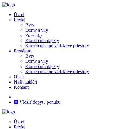
Úvod
Predaj
Byty
Domy a vily
Pozemky
Komerčné objekty
Komerčné a prevádzkové priestory
Prenájom
Byty
Domy a vily
Komerčné objekty
Komerčné a prevádzkové priestory
O nás
Naši makléri
Kontakt
Vložiť dopyt / ponuku
Úvod
Predaj