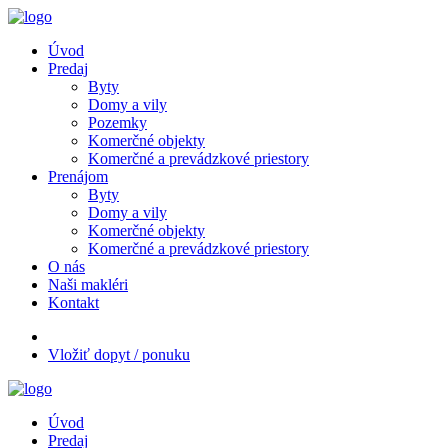
Úvod
Predaj
Byty
Domy a vily
Pozemky
Komerčné objekty
Komerčné a prevádzkové priestory
Prenájom
Byty
Domy a vily
Komerčné objekty
Komerčné a prevádzkové priestory
O nás
Naši makléri
Kontakt
Vložiť dopyt / ponuku
Úvod
Predaj