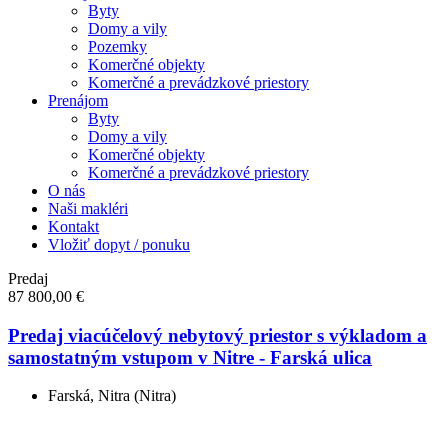
Byty
Domy a vily
Pozemky
Komerčné objekty
Komerčné a prevádzkové priestory
Prenájom
Byty
Domy a vily
Komerčné objekty
Komerčné a prevádzkové priestory
O nás
Naši makléri
Kontakt
Vložiť dopyt / ponuku
Predaj
87 800,00 €
Predaj viacúčelový nebytový priestor s výkladom a
samostatným vstupom v Nitre - Farská ulica
Farská, Nitra (Nitra)