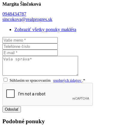
Margita Šinčoková
0948434787
sincokova@realprogres.sk
Zobraziť všetky ponuky makléra
Súhlasím so spracovaním
osobných údajov
.*
Odoslať
Podobné ponuky