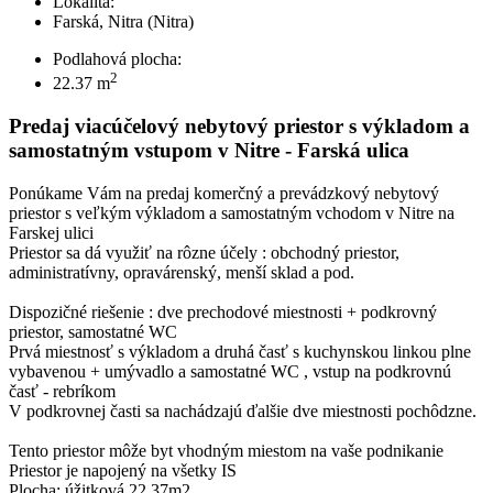
Lokalita:
Farská, Nitra (Nitra)
Podlahová plocha:
2
22.37 m
Predaj viacúčelový nebytový priestor s výkladom a
samostatným vstupom v Nitre - Farská ulica
Ponúkame Vám na predaj komerčný a prevádzkový nebytový
priestor s veľkým výkladom a samostatným vchodom v Nitre na
Farskej ulici
Priestor sa dá využiť na rôzne účely : obchodný priestor,
administratívny, opravárenský, menší sklad a pod.
Dispozičné riešenie : dve prechodové miestnosti + podkrovný
priestor, samostatné WC
Prvá miestnosť s výkladom a druhá časť s kuchynskou linkou plne
vybavenou + umývadlo a samostatné WC , vstup na podkrovnú
časť - rebríkom
V podkrovnej časti sa nachádzajú ďalšie dve miestnosti pochôdzne.
Tento priestor môže byt vhodným miestom na vaše podnikanie
Priestor je napojený na všetky IS
Plocha: úžitková 22,37m2.