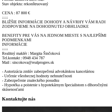
Stav objektu: rekonštruovaný
CENA : 87 800 €
↓↓↓
BLIŽŠIE INFORMÁCIE DOHODY A NÁVRHY VÁM RADI
ZODPOVIEME NA DOHODNUTEJ OBHLIADKE
BENEFITY PRE VÁS NA JEDNOM MIESTE S NAJLEPŠÍMI
PODMIENKAMI
INFORMÁCIE
↓↓↓
Realitný maklér : Margita Šinčoková
Tel.kontakt : 0948 434 787
Mail : sincokova@realprogres.sk
- Autorizácia zmlúv zabezpečená advokátskou kanceláriou
- Určenie všeobecnej hodnoty nehnuteľnosti
- Zabezpečenie znaleckého posudku
- Hypotéka a poistenie s hypotekárnym špecialistom s dlhoročnými
skúsenosťami
Kontaktujte nás