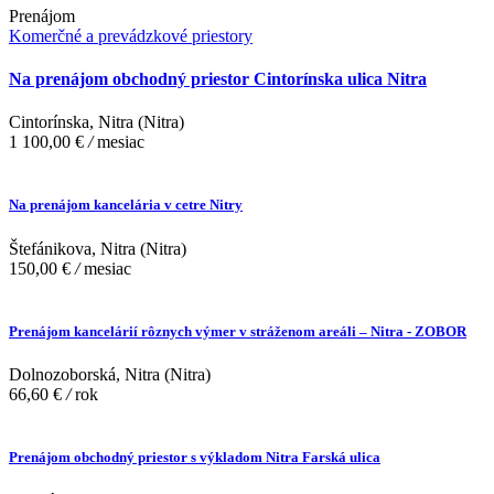
Prenájom
Komerčné a prevádzkové priestory
Na prenájom obchodný priestor Cintorínska ulica Nitra
Cintorínska, Nitra (Nitra)
1 100,00 €
/
mesiac
Na prenájom kancelária v cetre Nitry
Štefánikova, Nitra (Nitra)
150,00 €
/
mesiac
Prenájom kancelárií rôznych výmer v stráženom areáli – Nitra - ZOBOR
Dolnozoborská, Nitra (Nitra)
66,60 €
/
rok
Prenájom obchodný priestor s výkladom Nitra Farská ulica